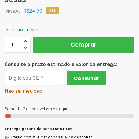
R$
24,90
R$
39,90
-38%
2 em estoque
Comprar
A
l
Consulte o prazo estimado e valor da entrega:
t
e
Consultar
r
n
Não sei meu cep
a
t
Somente 2 disponível em estoque!
i
v
e
Entrega garantida para todo Brasil
:
Pague com
PIX
e receba
10% de desconto