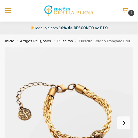
0
Toda loja com
10% de DESCONTO
no
PIX
!
Início
Artigos Religiosos
Pulseiras
Pulseira Cordão Trançado Dourada Sagrado Coração de Jesus
/
/
/