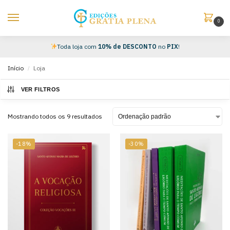
0
Toda loja com
10% de DESCONTO
no
PIX
!
Início
Loja
/
VER FILTROS
Mostrando todos os 9 resultados
-18%
-30%