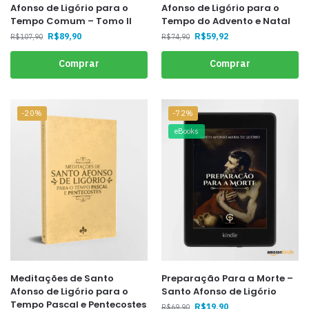
Afonso de Ligório para o
Afonso de Ligório para o
Tempo Comum – Tomo II
Tempo do Advento e Natal
R$
89,90
R$
59,92
R$
107,90
R$
74,90
Comprar
Comprar
-20%
-72%
eBooks
Meditações de Santo
Preparação Para a Morte –
Afonso de Ligório para o
Santo Afonso de Ligório
Tempo Pascal e Pentecostes
R$
19,90
R$
69,90