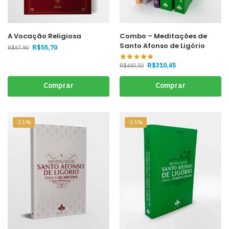
A Vocação Religiosa
Combo – Meditações de
Santo Afonso de Ligório
R$
55,70
R$
67,90
R$
310,45
R$
443,50
Comprar
Comprar
-21%
-15%